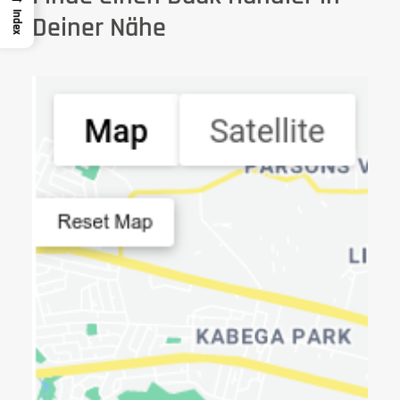
Index
Deiner Nähe
Verkaufsstelle suchen
Number Of Shops
:
0