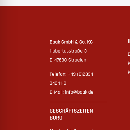
Baak GmbH & Co. KG
Hubertusstraße 3
D
D-47638 Straelen
K
K
Telefon: +49 (0)2834
94241-0
E-Mail:
info@baak.de
GESCHÄFTSZEITEN
BÜRO