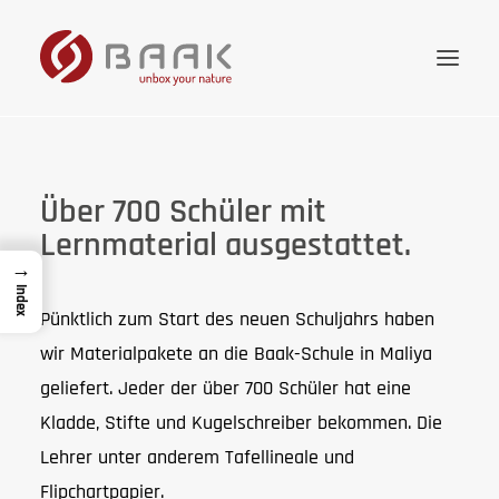
Onlineshop
Über 700 Schüler mit
Kollektion
Lernmaterial ausgestattet.
Wissenswertes
→
Index
Unternehmen
Pünktlich zum Start des neuen Schuljahrs haben
Händler
wir Materialpakete an die Baak-Schule in Maliya
geliefert. Jeder der über 700 Schüler hat eine
Kontakt
Kladde, Stifte und Kugelschreiber bekommen. Die
Deutsch
Lehrer unter anderem Tafellineale und
Flipchartpapier.