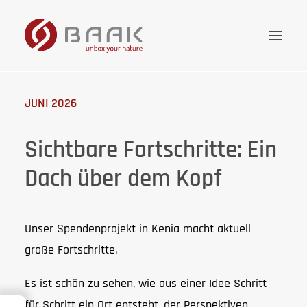
JUNI 2026
Onlineshop
Kollektion
Sichtbare Fortschritte: Ein
Wissenswertes
Dach über dem Kopf
Unternehmen
Händler
Unser Spendenprojekt in Kenia macht aktuell
Kontakt
große Fortschritte.
Deutsch
Es ist schön zu sehen, wie aus einer Idee Schritt
für Schritt ein Ort entsteht, der Perspektiven